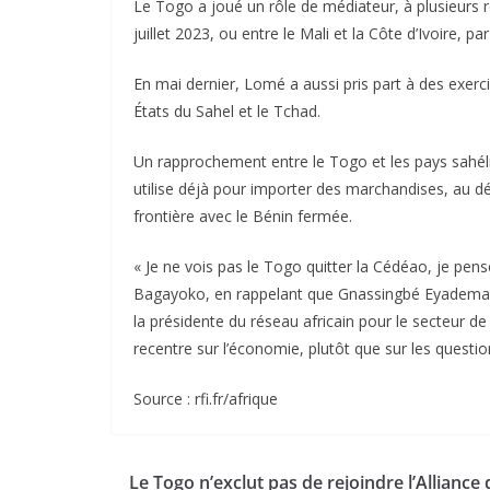
Le Togo a joué un rôle de médiateur, à plusieurs re
juillet 2023, ou entre le Mali et la Côte d’Ivoire, p
En mai dernier, Lomé a aussi pris part à des exercic
États du Sahel et le Tchad.
Un rapprochement entre le Togo et les pays sahéli
utilise déjà pour importer des marchandises, au 
frontière avec le Bénin fermée.
« Je ne vois pas le Togo quitter la Cédéao, je pens
Bagayoko, en rappelant que Gnassingbé Eyadema fai
la présidente du réseau africain pour le secteur de
recentre sur l’économie, plutôt que sur les questi
Source : rfi.fr/afrique
Le Togo n’exclut pas de rejoindre l’Alliance 