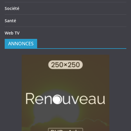
Société
Santé
Web TV
ANNONCES