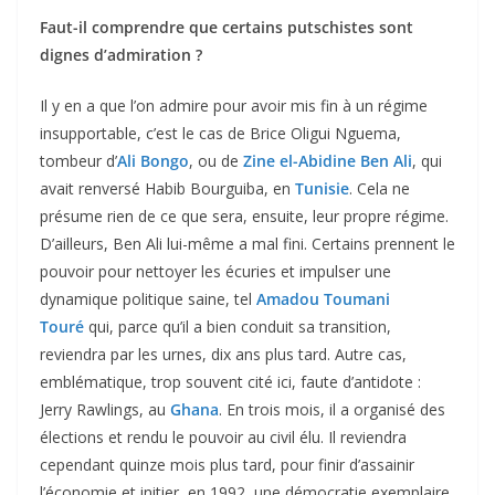
Faut-il comprendre que certains putschistes sont
dignes d’admiration ?
Il y en a que l’on admire pour avoir mis fin à un régime
insupportable, c’est le cas de Brice Oligui Nguema,
tombeur d’
Ali Bongo
, ou de
Zine el-Abidine Ben Ali
, qui
avait renversé Habib Bourguiba, en
Tunisie
. Cela ne
présume rien de ce que sera, ensuite, leur propre régime.
D’ailleurs, Ben Ali lui-même a mal fini. Certains prennent le
pouvoir pour nettoyer les écuries et impulser une
dynamique politique saine, tel
Amadou Toumani
Touré
qui, parce qu’il a bien conduit sa transition,
reviendra par les urnes, dix ans plus tard. Autre cas,
emblématique, trop souvent cité ici, faute d’antidote :
Jerry Rawlings, au
Ghana
. En trois mois, il a organisé des
élections et rendu le pouvoir au civil élu. Il reviendra
cependant quinze mois plus tard, pour finir d’assainir
l’économie et initier, en 1992, une démocratie exemplaire.