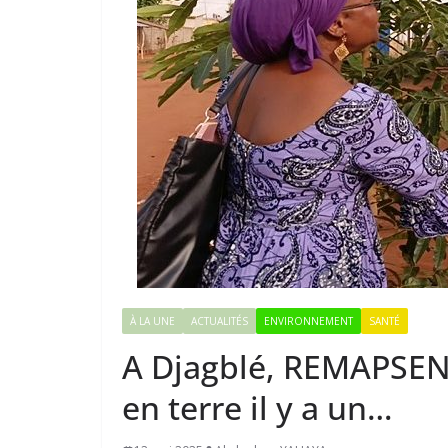
À LA UNE
ACTUALITÉS
ENVIRONNEMENT
SANTÉ
A Djagblé, REMAPSEN f
en terre il y a un…