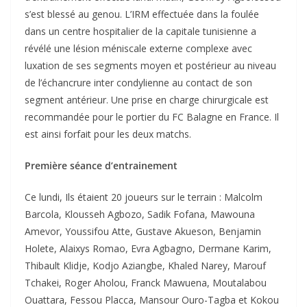
s’est blessé au genou. L’IRM effectuée dans la foulée
dans un centre hospitalier de la capitale tunisienne a
révélé une lésion méniscale externe complexe avec
luxation de ses segments moyen et postérieur au niveau
de l’échancrure inter condylienne au contact de son
segment antérieur. Une prise en charge chirurgicale est
recommandée pour le portier du FC Balagne en France. Il
est ainsi forfait pour les deux matchs.
Première séance d’entrainement
Ce lundi, Ils étaient 20 joueurs sur le terrain : Malcolm
Barcola, Klousseh Agbozo, Sadik Fofana, Mawouna
Amevor, Youssifou Atte, Gustave Akueson, Benjamin
Holete, Alaixys Romao, Evra Agbagno, Dermane Karim,
Thibault Klidje, Kodjo Aziangbe, Khaled Narey, Marouf
Tchakei, Roger Aholou, Franck Mawuena, Moutalabou
Ouattara, Fessou Placca, Mansour Ouro-Tagba et Kokou