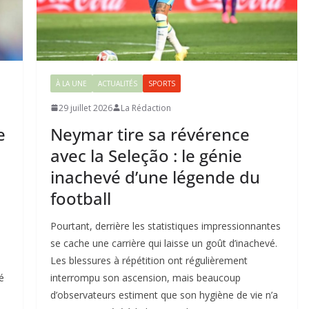
À LA UNE
ACTUALITÉS
SPORTS
29 juillet 2026
La Rédaction
e
Neymar tire sa révérence
avec la Seleção : le génie
inachevé d’une légende du
football
u
Pourtant, derrière les statistiques impressionnantes
se cache une carrière qui laisse un goût d’inachevé.
Les blessures à répétition ont régulièrement
é
interrompu son ascension, mais beaucoup
d’observateurs estiment que son hygiène de vie n’a