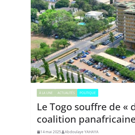
À LA UNE
ACTUALITÉS
POLITIQUE
Le Togo souffre de « d
coalition panafricain
14 mai 2025
Abdoulaye YAHAYA