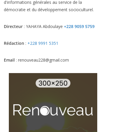
d'informations générales au service de la
démocratie et du développement socioculturel.
Directeur
: YAHAYA Abdoulaye
+228 9059 5759
Rédaction
:
+228 9991 5351
Email
: renouveau228@gmail.com