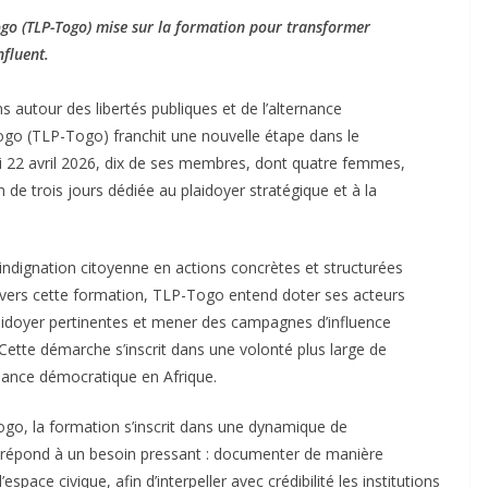
go (TLP-Togo) mise sur la formation pour transformer
nfluent.
 autour des libertés publiques et de l’alternance
go (TLP-Togo) franchit une nouvelle étape dans le
i 22 avril 2026, dix de ses membres, dont quatre femmes,
 de trois jours dédiée au plaidoyer stratégique et à la
r l’indignation citoyenne en actions concrètes et structurées
travers cette formation, TLP-Togo entend doter ses acteurs
aidoyer pertinentes et mener des campagnes d’influence
. Cette démarche s’inscrit dans une volonté plus large de
rnance démocratique en Afrique.
go, la formation s’inscrit dans une dynamique de
e répond à un besoin pressant : documenter de manière
space civique, afin d’interpeller avec crédibilité les institutions