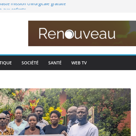
modal-check
vaste mission chirurgicale gratuite
re aux enfants
n, réorganisation et perspectives au
t des sanctions après l’arrêt de la
r de 75 ans secoue la Côte d’Ivoire
les Éléphants, onze ans après le sacre
TIQUE
SOCIÉTÉ
SANTÉ
WEB TV